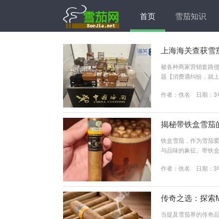
首页
雪茄知识
上海海关查获雪茄
被各种商家营销套路侵
题【消费遇纠纷，就上
场海关关员在对入境航
作者：
佚名
日期：3
机检图像异常，随即下
前，上述物品已移交缉
上。本文图片 上海海关供
揭秘带铁盒雪茄
铁盒雪茄，作为雪茄
与品味的象征。带铁
香气。然而，铁盒雪
作者：
佚名
日期：3
秘诀，让您的铁盒雪茄
与其他包装形式的区
波动。然而，这种保护并
传奇之选：探索M
当提及雪茄界的传奇品