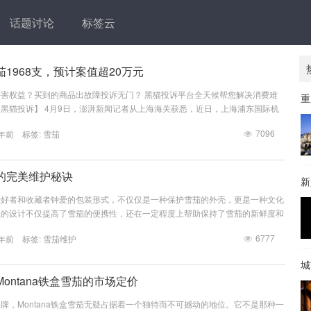
话题讨论
标签云
1968支，预计案值超20万元
害权益？买到的商品出故障投诉无门？ 黑猫投诉平台全天候帮您解决消费难
黑猫投诉】 4月9日，澎湃新闻记者从上海海关获悉，近日，上海浦东国际机
班旅客开展监管过程中，发现一名选择“无申报通道”通关的旅客托运行李先期
7096
年前 标签:
雪茄
达布控指令。经开箱查验，查获超量雪茄1968支，预计案值20万元以上。目
私部门作进一步处置。上海海关查获超量雪茄1968支，预计案值20万元以
图...
的完美维护秘诀
爱好者和收藏者钟爱的包装形式，不仅仅是一种保护雪茄的外壳，更是一种文化
盒的设计不仅提高了雪茄的便携性，还在一定程度上帮助保持了雪茄的新鲜度和
茄的完美维护却绝非简单的保养工作。本文将带您深入揭秘那些鲜为人知的维护
6777
年前 标签:
雪茄维护
始终保持在最佳状态，无论是即刻享用亦或长久珍藏。 首先，理解铁盒雪茄
别至关重要。铁盒的密封性比纸盒和木盒更好，能够有效阻隔外界的湿度和温度
城
非万无一失。雪茄...
ontana铁盒雪茄的市场定价
牌，Montana铁盒雪茄无疑占据着一个独特而不可撼动的地位。它不是那种一