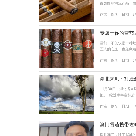
夜爆红的潮流产品，
排列，更是品牌故事、
作者：
佚名
日期：3
实际上是一场关于品质
从产品本身说起。雪茄
结合传统工艺...
专属于你的雪茄
雪茄，不仅仅是一种
匠人的心血，也蕴藏
是雪茄的剪切。今天
作者：
佚名
日期：3
索其中蕴藏的奥秘，找
极小的开口。这种剪
让烟气畅通无阻，而V型
湖北来凤：打造
11月30日，湖北省
把。 “经过半年发酵
没有雪茄烟发酵厂房
作者：
佚名
日期：3
公司。 来凤县地处北
态富硒雪茄烟叶最佳种植
雪茄烟栽培、晾制、...
澳门雪茄携带攻
提到澳门，除了赌城