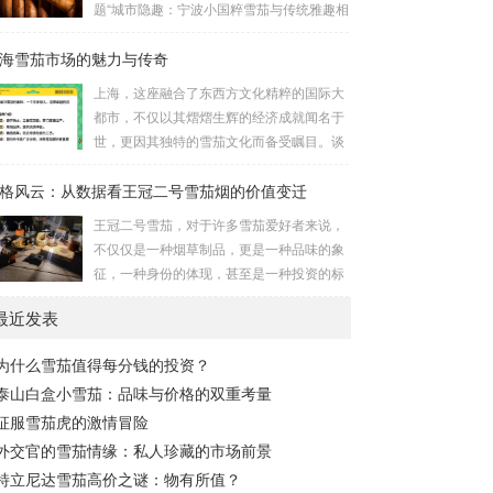
题“城市隐趣：宁波小国粹雪茄与传统雅趣相
格比2023 年同期上升19.2%，从9.14 美元/
遇”宛如一缕烟雾，缭绕出一种优雅的交融。
千支上升至10.89 美元/千支。 雪茄：根据中
海雪茄市场的魅力与传奇
这里，“小国粹雪茄”并非简单的烟草制品，
国海关总署数据，2023 年...
而是宁波本土文化的微缩镜像，一种凝聚了
上海，这座融合了东西方文化精粹的国际大
匠心与传统的精致之物。它与古老的雅趣
都市，不仅以其熠熠生辉的经济成就闻名于
——如茶道、书法的宁静——不期而遇，碰
世，更因其独特的雪茄文化而备受瞩目。谈
撞出意想不到的火花。想象一下，霓虹灯
及上海的雪茄市场，往往让人联想到的是那
下，一位品味者手持雪茄，细品生活，这不
格风云：从数据看王冠二号雪茄烟的价值变迁
种历经岁月洗礼、蝉鸣与霓虹交织的夜晚，
仅仅是抽烟，而是对城市脉动的低语，对历
这里不仅是一场味觉的盛宴，更是一幅关于
王冠二号雪茄，对于许多雪茄爱好者来说，
史的致敬。 宁波的小国粹雪茄，源于上世纪
历史与现代、喧嚣与静谧交错的丰富画卷。
不仅仅是一种烟草制品，更是一种品味的象
的匠人传承，其制作...
雪茄，对于许多人而言，象征着一种高雅与
征，一种身份的体现，甚至是一种投资的标
品味的代名词。然而，在上海，这种传统符
的。它的价格变迁，如同一面镜子，映照着
号被赋予了更多维度的意义。上海的雪茄市
最近发表
市场供需、经济环境、品牌策略以及消费心
场不仅仅是商品的交换平台，它更像是一个
理的复杂互动。要理解王冠二号雪茄价格风
社交的场域，是精英人士心灵的栖息之地，
为什么雪茄值得每分钱的投资？
云背后的故事，我们需要深入数据，探寻其
是文化传承与创新的纽...
泰山白盒小雪茄：品味与价格的双重考量
价值变迁的脉络。 首先，我们必须认识到雪
茄价格的影响因素是多方面的。原材料成本
征服雪茄虎的激情冒险
是基础。优质烟叶的种植、采摘、发酵和醇
外交官的雪茄情缘：私人珍藏的市场前景
化都需要耗费大量的人力物力，气候变化、
特立尼达雪茄高价之谜：物有所值？
病虫害等自然因素也可能影响烟叶的产量和