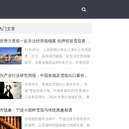
热门文章
重庆警方查获一起非法经营假烟案 扣押假冒雪茄香烟4000余支
11月29日，上游新闻记者从江津区公安局获
悉，近日，该局成功破获一起非法经营假烟
案件，涉案金额高达200余万元，民警抓获
犯罪嫌疑人3人，扣押外表几乎能够以假乱
真的假冒雪茄香烟4000余支。警方在嫌疑人
新兴产业行业研究周报：中国卷烟及雪茄出口量价齐升 建议关注中烟香港
家中搜出大量假烟 据介绍，江津区公安局
本周关注：卷烟及雪茄出口量价齐升，“长
东城派出所民警近日在工作中发现，石蟆镇
城”雪茄加速出海。中烟香港2023年卷烟出
居民刘某非法贩卖假烟。经过缜密侦查、深
口业务高增长，2024 年预计加速扩张。 卷
入分析，民警研判出刘某的落脚点。9月19
烟及雪茄出口量价齐升，“长城雪茄”加速出
日晚，眼看抓捕时机成熟，江津警方联合区
市隐趣：宁波小国粹雪茄与传统雅趣相遇
海 卷烟：根据中国海关总署数据，2024 年
烟草专卖局将刘某抓获，当场扣押假冒某品
1-2 月，中国卷烟（烟草制的卷烟）出口额
在喧闹的都市丛林中，宁波这座古老而现代
牌雪茄假烟26支。 据烟草专业人员表示，
为2178.3 万美元，同比增长33.5%，出口量
的城市，以其独特的隐秘魅力悄然绽放。标
该批某...
为20.0 亿支，同比增加12.0%，平均出口价