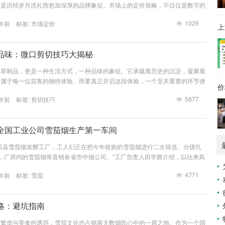
而是历经岁月洗礼而愈加深厚的品牌象征。市场上的定价策略，不仅仅是数字的
工艺价值和消费者心理交织的复杂产物。探索Montana铁盒雪茄的市场定价，
1026
年前 标签:
市场定价
、文化和市场经济的深度对话。 首先，理解Montana铁盒雪茄的定价，必须
上
被称为“手工艺术品”一点也不为过。Montana铁盒雪茄采用的是精选的烟叶，
品味：微口剪切技巧大揭秘
烟草制品，更是一种生活方式，一种品味的象征。它承载着历史的沉淀，凝聚着
着属于每一位茄客的独特体验。而要真正开启这段体验，一个至关重要的环节便
价
，我们将聚焦于一种相对温和，却能精准掌控的剪切方式——微口剪切，带你探
5877
年前 标签:
剪切技巧
到专属于你的雪茄品味。 微口剪切，顾名思义，是指在雪茄茄帽上剪出一个
切方式与传统的平剪或V型剪有着显著的区别。平剪追求的是最大程度的开放，
剪则旨在提供更集中...
全国工业公司雪茄烟生产第一车间
来凤县雪茄烟发酵工厂，工人们正在把今年收购的雪茄烟进行二次筛选、分级扎
后，厂房内的雪茄烟将直销各省市中烟公司。”工厂负责人田学辉介绍，以往来凤
，种植的雪茄烟不能直接销往各卷烟厂，只得以较低价格卖给有发酵厂房的烟叶
4771
年前 标签:
雪茄
纬30°，境内武陵山绵延，酉水河纵贯，降雨充沛，日照适宜，土壤肥沃，是生
之地。 2011年，来凤县引进“印尼芯烟品种H382”雪茄烟品种试种，并开展
略：避坑指南
的繁华与美食的诱惑，雪茄文化也占据着无数烟民心中的一席之地。作为一个国