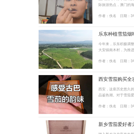
际旅游热点，澳门的海
本文将针对“澳门雪茄
作者：
佚名
日期：3
华体验。 其一，了解
策与内地截然不同，
于单一标准，而是要根据
乐东种植雪茄烟
今年来，乐东积极调
大安镇南木村，为推进
治县大安镇南木村雪
作者：
佚名
日期：3
宽大肥厚、翠绿喜人
碌的景象，村民忙碌
烟叶，忙碌的村民们脸上
西安雪茄购买全
西安，这座历史悠久
品鉴热潮。对于雪茄
为你揭开西安雪茄购
作者：
佚名
日期：3
力。 首先，要明确的
烟叶的种植、采摘、
重要。在西安，一些专业
新乡雪茄爱好者
踏入新乡这片富有生