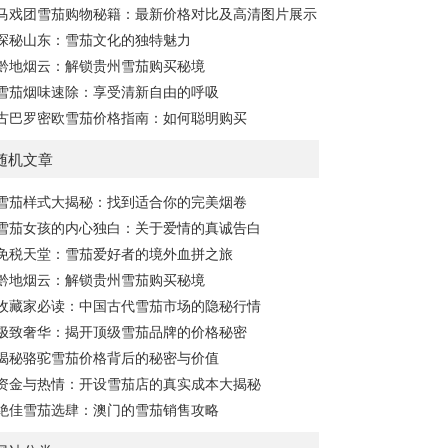
马戏团雪茄购物秘籍：最新价格对比及高清图片展示
质量，进而影响雪茄的...
探秘山东：雪茄文化的独特魅力
黔地烟云：解锁贵州雪茄购买秘境
雪茄烟味速除：享受清新自由的呼吸
古巴罗密欧雪茄价格指南：如何聪明购买
随机文章
雪茄样式大揭秘：找到适合你的完美烟卷
雪茄女孩的内心独白：关于爱情的真诚告白
免税天堂：雪茄爱好者的境外血拼之旅
黔地烟云：解锁贵州雪茄购买秘境
收藏家必读：中国古代雪茄市场的隐秘行情
极致奢华：揭开顶级雪茄品牌的价格秘密
揭秘骆驼雪茄价格背后的秘密与价值
资金与热情：开设雪茄店的真实成本大揭秘
绝佳雪茄选肆：澳门的雪茄销售攻略