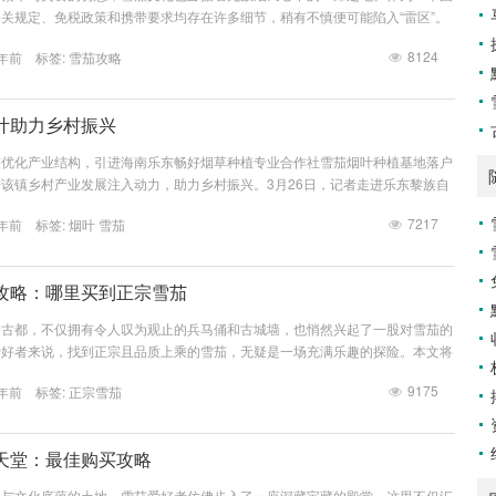
关规定、免税政策和携带要求均存在许多细节，稍有不慎便可能陷入“雷区”。
携带攻略：避坑指南”深入剖析，为旅者扫清迷雾，助你轻松畅享香烟带来的奢
8124
年前 标签:
雪茄攻略
澳门关于雪茄的海关政策至关重要。虽然澳门是中国特别行政区，但其海关政
且具有极大的自由度。旅客可以携带一定数量的雪茄入境免税，但具体数量不限
个人用途及申...
叶助力乡村振兴
整优化产业结构，引进海南乐东畅好烟草种植专业合作社雪茄烟叶种植基地落户
该镇乡村产业发展注入动力，助力乡村振兴。3月26日，记者走进乐东黎族自
茄烟叶种植基地看到，田洋里满目葱绿、生机勃勃，烟株长势良好，一片片烟叶
7217
年前 标签:
烟叶
雪茄
，在阳光映衬下显得格外娇嫩。目前，雪茄烟叶已进入采收期，田间地头一派忙
采摘烟叶，并将采摘下来的烟叶运送晾晒房进行专业晾制。望着长势喜人的雪茄
洋溢着幸福的笑容...
攻略：哪里买到正宗雪茄
的古都，不仅拥有令人叹为观止的兵马俑和古城墙，也悄然兴起了一股对雪茄的
爱好者来说，找到正宗且品质上乘的雪茄，无疑是一场充满乐趣的探险。本文将
买的神秘面纱，提供一份详尽的攻略，让你在古城也能享受到雪茄带来的独特魅
9175
年前 标签:
正宗雪茄
是，雪茄的购买并非简单的商品交易，更是一种品味的追求。正宗的雪茄，从
发酵，到卷制、醇化，都经过严格的工艺流程。因此，选择信誉良好的店铺至关
的烟酒店或雪茄吧...
天堂：最佳购买攻略
机与文化底蕴的土地，雪茄爱好者仿佛步入了一座深藏宝藏的殿堂。这里不仅汇