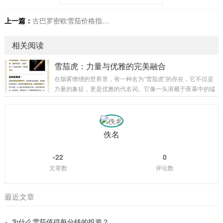
上一篇：
古巴罗密欧雪茄价格指南：如何聪明购买
相关阅读
雪茄虎：力量与优雅的完美融合
在烟雾缭绕的世界里，有一种名为“雪茄虎”的存在，它不仅是
力量的象征，更是优雅的代名词。它像一头潜藏于夜幕中的猛
兽，悄然释放出无法抗拒的魅力，缔造出力量与优雅交织出的
迷人画卷。雪茄虎，这个名字本身便蕴含着深厚的文化意蕴与
独特的生命力。 力量，是雪茄虎的骨骼与血脉。那烈焰般的烟
草，蕴藏着自然赐予的原始能量。每一次点燃，仿若复苏了隐
佚名
匿于深山大泽里的猛虎之魂，燃烧着不屈不挠的生命力。严苛
的栽培环境、复杂的手工工艺、独特的发酵流程，都赋予了雪
-22
0
茄虎强烈而有层次的烟气，让人仿佛置身于力量...
文章数
评论数
最近文章
为什么雪茄值得每分钱的投资？