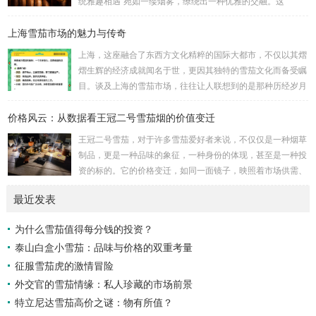
统雅趣相遇”宛如一缕烟雾，缭绕出一种优雅的交融。这
里，“小国粹雪茄”并非简单的烟草制品，而是宁波本土文化的
上海雪茄市场的魅力与传奇
微缩镜像，一种凝聚了匠心与传统的精致之物。它与古老的雅
趣——如茶道、书法的宁静——不期而遇，碰撞出意想不到的
上海，这座融合了东西方文化精粹的国际大都市，不仅以其熠
火花。想象一下，霓虹灯下，一位品味者手持雪茄，细品生
熠生辉的经济成就闻名于世，更因其独特的雪茄文化而备受瞩
活，这不仅仅是抽烟，而是对城市脉动的低语，对历史的致
目。谈及上海的雪茄市场，往往让人联想到的是那种历经岁月
敬。 宁波的小国粹雪茄，源于上世纪的匠人传承，其制作...
洗礼、蝉鸣与霓虹交织的夜晚，这里不仅是一场味觉的盛宴，
价格风云：从数据看王冠二号雪茄烟的价值变迁
更是一幅关于历史与现代、喧嚣与静谧交错的丰富画卷。 雪
茄，对于许多人而言，象征着一种高雅与品味的代名词。然
王冠二号雪茄，对于许多雪茄爱好者来说，不仅仅是一种烟草
而，在上海，这种传统符号被赋予了更多维度的意义。上海的
制品，更是一种品味的象征，一种身份的体现，甚至是一种投
雪茄市场不仅仅是商品的交换平台，它更像是一个社交的场
资的标的。它的价格变迁，如同一面镜子，映照着市场供需、
域，是精英人士心灵的栖息之地，是文化传承与创新的纽...
经济环境、品牌策略以及消费心理的复杂互动。要理解王冠二
最近发表
号雪茄价格风云背后的故事，我们需要深入数据，探寻其价值
变迁的脉络。 首先，我们必须认识到雪茄价格的影响因素是
为什么雪茄值得每分钱的投资？
多方面的。原材料成本是基础。优质烟叶的种植、采摘、发酵
泰山白盒小雪茄：品味与价格的双重考量
和醇化都需要耗费大量的人力物力，气候变化、病虫害等自然
因素也可能影响烟叶的产量和质量，进而影响雪茄的...
征服雪茄虎的激情冒险
外交官的雪茄情缘：私人珍藏的市场前景
特立尼达雪茄高价之谜：物有所值？