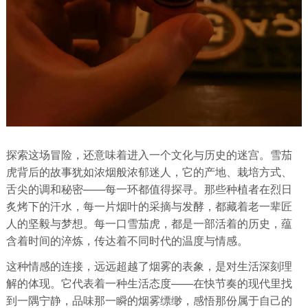
探索这场冒险，还意味着进入一个文化与历史的迷宫。雪茄
虎背后的故事犹如浓烟般浓郁迷人，它的产地、栽培方式、
舌尖的调和秘密——每一环都值得探寻。那些种植者在烈日
炙烤下的汗水，每一片烟叶的采摘与发酵，都藏着老一辈匠
人的坚毅与梦想。每一口雪茄虎，都是一部活着的历史，蕴
含着时间的淬炼，传达着不同时代的温度与情感。
这种情感的连接，远远超越了烟雾的表象，是对生活深刻理
解的体现。它代表着一种生活态度——在快节奏的现代里找
到一隅宁静，品味那一瞬的烟雾缥缈，感悟那份属于自己的