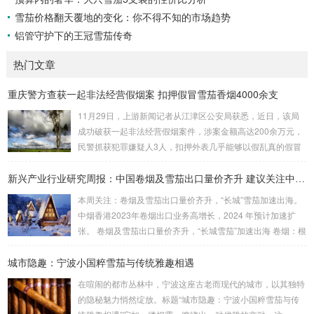
雪茄价格翻天覆地的变化：你不得不知的市场趋势
铝管守护下的王冠雪茄传奇
热门文章
重庆警方查获一起非法经营假烟案 扣押假冒雪茄香烟4000余支
11月29日，上游新闻记者从江津区公安局获悉，近日，该局
成功破获一起非法经营假烟案件，涉案金额高达200余万元，
民警抓获犯罪嫌疑人3人，扣押外表几乎能够以假乱真的假冒
雪茄香烟4000余支。警方在嫌疑人家中搜出大量假烟 据介
绍，江津区公安局东城派出所民警近日在工作中发现，石蟆镇
新兴产业行业研究周报：中国卷烟及雪茄出口量价齐升 建议关注中烟香港
居民刘某非法贩卖假烟。经过缜密侦查、深入分析，民警研判
本周关注：卷烟及雪茄出口量价齐升，“长城”雪茄加速出海。
出刘某的落脚点。9月19日晚，眼看抓捕时机成熟，江津警方
中烟香港2023年卷烟出口业务高增长，2024 年预计加速扩
联合区烟草专卖局将刘某抓获，当场扣押假冒某品牌雪茄假烟
张。 卷烟及雪茄出口量价齐升，“长城雪茄”加速出海 卷烟：根
26支。 据烟草专业人员表示，该批某...
据中国海关总署数据，2024 年1-2 月，中国卷烟（烟草制的
城市隐趣：宁波小国粹雪茄与传统雅趣相遇
卷烟）出口额为2178.3 万美元，同比增长33.5%，出口量为2
0.0 亿支，同比增加12.0%，平均出口价格比2023 年同期上升
在喧闹的都市丛林中，宁波这座古老而现代的城市，以其独特
19.2%，从9.14 美元/千支上升至10.89 美元/千支。 雪茄：根
的隐秘魅力悄然绽放。标题“城市隐趣：宁波小国粹雪茄与传
据中国海关总署数据，2023 年...