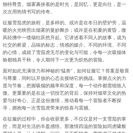
独特尊贵。烟雾裹挟着的是时光，是回忆，更是向往，是一
次次用热情书写的传奇。
征服雪茄虎的旅程，是多样的。或许是在冬日的壁炉旁，温
暖的火光映照出烟雾的曼妙舞步；或许是在初夏的黄昏，微
风轻拂中一缕烟柱跃然升起。它讲述着不同人的故事，成为
社交的桥梁，品味的标志，情感的媒介。不同的环境、不同
的心情，成就了雪茄虎无尽的变化与可能，令每一次吸烟体
验都独具千秋，令人期待下一次更为炽热的冒险。
面对如此充满张力和神秘的“猛兽”，如何征服它？答案是敬畏
与尊重，同时以开放的心态去接纳它的挑战。掌握点火的力
度与节奏，把握吸烟的频率和深度，每一个动作都需细致入
微。更重要的是在这一切技艺的背后，保持对烟草文化的热
爱与好奇心。正是这份激情，推动着每一个冒险者不断探
寻，拥抱每一次雪茄虎带来的惊喜与震撼。
在征服的过程中，你会收获更多，不仅仅是对一支雪茄的掌
控，而是对生活的丰盈感悟。那激情四溢的冒险如同虎啸般