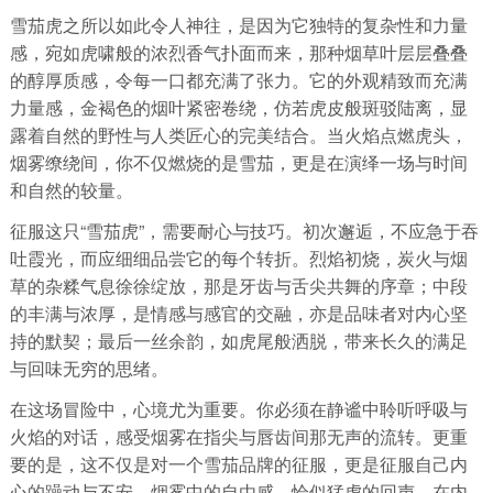
雪茄虎之所以如此令人神往，是因为它独特的复杂性和力量
感，宛如虎啸般的浓烈香气扑面而来，那种烟草叶层层叠叠
的醇厚质感，令每一口都充满了张力。它的外观精致而充满
力量感，金褐色的烟叶紧密卷绕，仿若虎皮般斑驳陆离，显
露着自然的野性与人类匠心的完美结合。当火焰点燃虎头，
烟雾缭绕间，你不仅燃烧的是雪茄，更是在演绎一场与时间
和自然的较量。
征服这只“雪茄虎”，需要耐心与技巧。初次邂逅，不应急于吞
吐霞光，而应细细品尝它的每个转折。烈焰初烧，炭火与烟
草的杂糅气息徐徐绽放，那是牙齿与舌尖共舞的序章；中段
的丰满与浓厚，是情感与感官的交融，亦是品味者对内心坚
持的默契；最后一丝余韵，如虎尾般洒脱，带来长久的满足
与回味无穷的思绪。
在这场冒险中，心境尤为重要。你必须在静谧中聆听呼吸与
火焰的对话，感受烟雾在指尖与唇齿间那无声的流转。更重
要的是，这不仅是对一个雪茄品牌的征服，更是征服自己内
心的躁动与不安。烟雾中的自由感，恰似猛虎的回声，在内