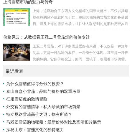
上海雪茄市场的魅力与传奇
微缩镜像，一种凝聚了匠心与传统的精致之物。它与古老的雅
趣——如茶道、书法的宁静——不期而遇，碰撞出意想不到的
上海，这座融合了东西方文化精粹的国际大都市，不仅以其熠
火花。想象一下，霓虹灯下，一位品味者手持雪茄，细品生
熠生辉的经济成就闻名于世，更因其独特的雪茄文化而备受瞩
活，这不仅仅是抽烟，而是对城市脉动的低语，对历史的致
目。谈及上海的雪茄市场，往往让人联想到的是那种历经岁月
敬。 宁波的小国粹雪茄，源于上世纪的匠人传承，其制作...
洗礼、蝉鸣与霓虹交织的夜晚，这里不仅是一场味觉的盛宴，
价格风云：从数据看王冠二号雪茄烟的价值变迁
更是一幅关于历史与现代、喧嚣与静谧交错的丰富画卷。 雪
茄，对于许多人而言，象征着一种高雅与品味的代名词。然
王冠二号雪茄，对于许多雪茄爱好者来说，不仅仅是一种烟草
而，在上海，这种传统符号被赋予了更多维度的意义。上海的
制品，更是一种品味的象征，一种身份的体现，甚至是一种投
雪茄市场不仅仅是商品的交换平台，它更像是一个社交的场
资的标的。它的价格变迁，如同一面镜子，映照着市场供需、
域，是精英人士心灵的栖息之地，是文化传承与创新的纽...
经济环境、品牌策略以及消费心理的复杂互动。要理解王冠二
最近发表
号雪茄价格风云背后的故事，我们需要深入数据，探寻其价值
变迁的脉络。 首先，我们必须认识到雪茄价格的影响因素是
为什么雪茄值得每分钱的投资？
多方面的。原材料成本是基础。优质烟叶的种植、采摘、发酵
泰山白盒小雪茄：品味与价格的双重考量
和醇化都需要耗费大量的人力物力，气候变化、病虫害等自然
因素也可能影响烟叶的产量和质量，进而影响雪茄的...
征服雪茄虎的激情冒险
外交官的雪茄情缘：私人珍藏的市场前景
特立尼达雪茄高价之谜：物有所值？
马戏团雪茄购物秘籍：最新价格对比及高清图片展示
探秘山东：雪茄文化的独特魅力