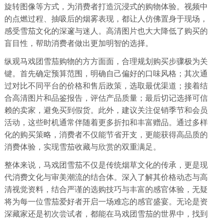
旋转图像等方式，为消费者打造沉浸式的购物体验。视频中
的点燃过程、抽吸后的烟雾表现，都让人仿佛置身于现场，
感受雪茄文化的深邃与迷人。高清图片也大大降低了购买的
盲目性，帮助消费者做出更加明智的选择。
纵观马戏团雪茄购物的方方面面，合理规划购买步骤极为关
键。首先确定预算范围，明确自己偏好的口味风格；其次通
过对比不同平台的价格和售后政策，选取最优渠道；接着结
合高清图片和品鉴报告，评估产品质量；最后切记选择可信
赖的卖家，避免买到假货。此外，建议关注促销季节和会员
活动，这些时机通常伴随着更多折扣和丰富赠品。通过多样
化的购买策略，消费者不仅能节省开支，更能获得高品质的
消费体验，实现雪茄收藏与欣赏的双重满足。
整体来说，马戏团雪茄不仅是传统烟草文化的传承，更是现
代消费文化与审美潮流的结合体。深入了解其价格动态与高
清视觉资料，结合严谨的选购技巧与丰富的感官体验，无疑
将为每一位雪茄爱好者开启一场难忘的感官盛宴。无论是资
深藏家还是初次尝试者，都能在马戏团雪茄的世界中，找到