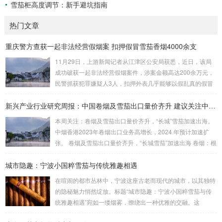
雪茄柜高度调节：新手避坑指南
热门文章
重庆警方查获一起非法经营假烟案 扣押假冒雪茄香烟4000余支
11月29日，上游新闻记者从江津区公安局获悉，近日，该局
成功破获一起非法经营假烟案件，涉案金额高达200余万元，
民警抓获犯罪嫌疑人3人，扣押外表几乎能够以假乱真的假冒
雪茄香烟4000余支。警方在嫌疑人家中搜出大量假烟 据介
绍，江津区公安局东城派出所民警近日在工作中发现，石蟆镇
新兴产业行业研究周报：中国卷烟及雪茄出口量价齐升 建议关注中烟香港
居民刘某非法贩卖假烟。经过缜密侦查、深入分析，民警研判
本周关注：卷烟及雪茄出口量价齐升，“长城”雪茄加速出海。
出刘某的落脚点。9月19日晚，眼看抓捕时机成熟，江津警方
中烟香港2023年卷烟出口业务高增长，2024 年预计加速扩
联合区烟草专卖局将刘某抓获，当场扣押假冒某品牌雪茄假烟
张。 卷烟及雪茄出口量价齐升，“长城雪茄”加速出海 卷烟：根
26支。 据烟草专业人员表示，该批某...
据中国海关总署数据，2024 年1-2 月，中国卷烟（烟草制的
城市隐趣：宁波小国粹雪茄与传统雅趣相遇
卷烟）出口额为2178.3 万美元，同比增长33.5%，出口量为2
0.0 亿支，同比增加12.0%，平均出口价格比2023 年同期上升
在喧闹的都市丛林中，宁波这座古老而现代的城市，以其独特
19.2%，从9.14 美元/千支上升至10.89 美元/千支。 雪茄：根
的隐秘魅力悄然绽放。标题“城市隐趣：宁波小国粹雪茄与传
据中国海关总署数据，2023 年...
统雅趣相遇”宛如一缕烟雾，缭绕出一种优雅的交融。这
里，“小国粹雪茄”并非简单的烟草制品，而是宁波本土文化的