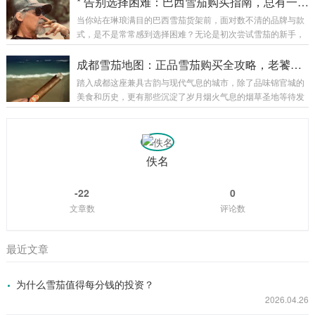
* 告别选择困难：巴西雪茄购买指南，总有一款适合你
对雪茄属性缺乏了解，而在众多款式中犹豫不...
帮助你找到既符合口味又匹配预算的完美伴侣。 在我们开始之
当你站在琳琅满目的巴西雪茄货架前，面对数不清的品牌与款
前，先了解一下什么是Bohem雪茄。Bohem品牌以独特的混合
式，是不是常常感到选择困难？无论是初次尝试雪茄的新手，
工艺和精选烟叶闻名，其产品线覆盖了从入门级到奢华收藏品
还是资深收藏家，挑选一支心仪的巴西雪茄都可能如同一场复
的各个层次。无论你是刚刚踏入雪茄世界的新手，还是在寻找
杂的“冒险”。事实上，告别选择困难并非难事，只要你了解关
成都雪茄地图：正品雪茄购买全攻略，老饕私藏！
提升享受层次的资深爱好者，Boh...
键要素，并结合自身口味偏好，便能轻松找到那支“命中注
踏入成都这座兼具古韵与现代气息的城市，除了品味锦官城的
定”的雪茄。 首先，让我们从巴西雪茄的产地特色说起。巴西
美食和历史，更有那些沉淀了岁月烟火气息的烟草圣地等待发
的烟草种植历史悠久，拥有独特的气候和土壤条件，这决定了
掘。成都不仅是川菜的天下，更是雪茄爱好者心中的秘境。正
其雪茄的独特风味。巴西的烟叶通常味道浓郁，带有微妙的辛
品雪茄的购买，成为许多老饕与新手的共同话题。本文将带你
香和果味调，适合喜欢浓烈口感的雪茄爱好者。此...
如探寻宝藏一般，穿梭于川蜀大地上的雪茄地图，揭秘那些藏
匿在街角、商铺中的正宗雪茄殿堂，助你构筑一份专属的雪茄
佚名
收藏，挥洒品味与雅致。 成都是一座讲究生活仪式感的城市，
这里的人们对品质和独特体验有着较高的追求。正品雪茄的购
-22
0
买不仅关乎一根烟的品质，更是一次文化与格调的...
文章数
评论数
最近文章
为什么雪茄值得每分钱的投资？
2026.04.26