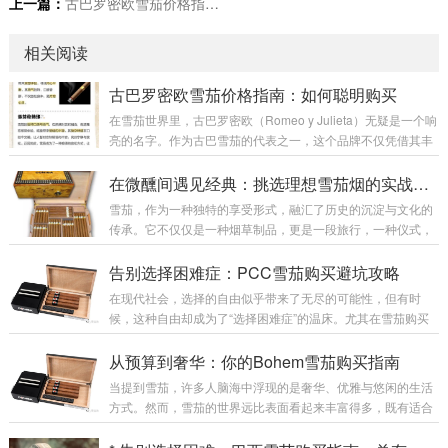
上一篇：
古巴罗密欧雪茄价格指南：如何聪明购买
相关阅读
古巴罗密欧雪茄价格指南：如何聪明购买
在雪茄世界里，古巴罗密欧（Romeo y Julieta）无疑是一个响
亮的名字。作为古巴雪茄的代表之一，这个品牌不仅凭借其丰
富的历史底蕴赢得了全球烟民的青睐，也因其独特的风味和稳
定的品质成为许多人心中的经典选择。然而，对于想要入手这
在微醺间遇见经典：挑选理想雪茄烟的实战指南
一品牌的消费者来说，价格的波动和真假辨别一直是购买时绕
雪茄，作为一种独特的享受形式，融汇了历史的沉淀与文化的
不开的话题。本文将带你深入了解古巴罗密欧雪茄的价格结
传承。它不仅仅是一种烟草制品，更是一段旅行，一种仪式，
构，教你如何用智慧的眼光挑选，既省钱又享受品质。 古巴罗
更是一种生活态度。当一缕袅袅的烟雾在微醺的氛围里缓缓升
密欧雪茄的价格跨度之大，主要受多种因素影响。首先，产地
起，时间仿佛也放慢了脚步，留给品味者充足的空间去感受经
告别选择困难症：PCC雪茄购买避坑攻略
和出厂年份直接左右了其价值。作...
典的韵味与内心的宁静。这种体验，既奢华又朴素，既张扬又
在现代社会，选择的自由似乎带来了无尽的可能性，但有时
内敛，令人沉醉其中。可是，在众多雪茄产品中，如何才能挑
候，这种自由却成为了“选择困难症”的温床。尤其在雪茄购买
选到理想的那一支？让我们一起踏入这场绝妙的“微醺间遇见经
领域，面对林林总总的PCC雪茄品牌、产地、口味与价格，许
典”的实战之旅。 首先，挑选雪茄，远不是简单地看包装或品
多新手乃至资深雪茄爱好者都曾迷失其中。本文将深入探讨如
从预算到奢华：你的Bohem雪茄购买指南
牌那么肤浅。每一支雪茄都有其独特的产地、烟...
何告别选择困难症，制定一套实用且避坑的PCC雪茄购买攻
当提到雪茄，许多人脑海中浮现的是奢华、优雅与悠闲的生活
略，令你在雪茄世界中游刃有余，享受挑选乐趣而非困扰。 首
方式。然而，雪茄的世界远比表面看起来丰富得多，既有适合
先，认识自己是规避选择恐惧的第一步。PCC雪茄丰富的品类
入门者经济实惠的选择，也有为鉴赏家准备的高端珍品。本文
涵盖了不同的口感层次、烟草种类与制作工艺。大众常常因为
将带你从预算入手，逐步探索Bohem雪茄的多样化购买指南，