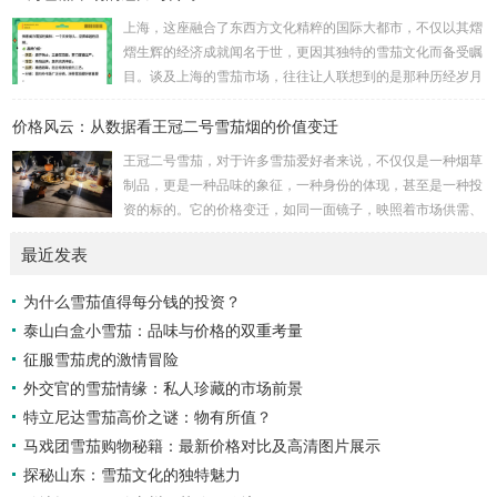
趣——如茶道、书法的宁静——不期而遇，碰撞出意想不到的
上海，这座融合了东西方文化精粹的国际大都市，不仅以其熠
火花。想象一下，霓虹灯下，一位品味者手持雪茄，细品生
熠生辉的经济成就闻名于世，更因其独特的雪茄文化而备受瞩
活，这不仅仅是抽烟，而是对城市脉动的低语，对历史的致
目。谈及上海的雪茄市场，往往让人联想到的是那种历经岁月
敬。 宁波的小国粹雪茄，源于上世纪的匠人传承，其制作...
洗礼、蝉鸣与霓虹交织的夜晚，这里不仅是一场味觉的盛宴，
价格风云：从数据看王冠二号雪茄烟的价值变迁
更是一幅关于历史与现代、喧嚣与静谧交错的丰富画卷。 雪
茄，对于许多人而言，象征着一种高雅与品味的代名词。然
王冠二号雪茄，对于许多雪茄爱好者来说，不仅仅是一种烟草
而，在上海，这种传统符号被赋予了更多维度的意义。上海的
制品，更是一种品味的象征，一种身份的体现，甚至是一种投
雪茄市场不仅仅是商品的交换平台，它更像是一个社交的场
资的标的。它的价格变迁，如同一面镜子，映照着市场供需、
域，是精英人士心灵的栖息之地，是文化传承与创新的纽...
经济环境、品牌策略以及消费心理的复杂互动。要理解王冠二
最近发表
号雪茄价格风云背后的故事，我们需要深入数据，探寻其价值
变迁的脉络。 首先，我们必须认识到雪茄价格的影响因素是
为什么雪茄值得每分钱的投资？
多方面的。原材料成本是基础。优质烟叶的种植、采摘、发酵
泰山白盒小雪茄：品味与价格的双重考量
和醇化都需要耗费大量的人力物力，气候变化、病虫害等自然
因素也可能影响烟叶的产量和质量，进而影响雪茄的...
征服雪茄虎的激情冒险
外交官的雪茄情缘：私人珍藏的市场前景
特立尼达雪茄高价之谜：物有所值？
马戏团雪茄购物秘籍：最新价格对比及高清图片展示
探秘山东：雪茄文化的独特魅力