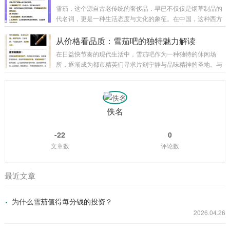
腻而复杂，不能轻易复制。 雪茄的魅力，首先来源于其制造工
雪茄，这个源自古老传统的奢侈品，早已不仅仅是烟草制品的
艺的精湛。不同于机械化大批量生产的香烟，顶级雪茄通常是
代名词，更是一种生活态度与文化的象征。在中国，这种西方
纯手工卷制。从烟叶的选择、晾晒、发酵到最后的卷制流程，
传入的文化元素经过岁月的沉淀与本土的独特解读，形成了一
每一步都要求严格的工艺标准。烟叶的发酵过程尤为关键，它
种独特且充满魅力的雪茄文化。尤其是在近年来，随着经济的
从价格看品质：雪茄吧的独特魅力解读
决定着雪茄的醇厚度和风味层次。那些价位高昂...
发展和生活品质的提升，雪茄在中国的市场逐渐兴盛，其售价
在日益快节奏的现代生活中，雪茄吧作为一种独特的休闲场
的差异与背后品味的层次，成为众多消费者与爱好者探讨的焦
所，逐渐成为都市精英们寻求片刻宁静与品味精神的圣地。与
点。 首先，深入解析中国雪茄市场的售价结构，能够帮助我们
其说是一个简单的社交空间，不如说雪茄吧是一处品质与价格
更好理解其内在的品味差异。一般而言，雪茄的价格受多重因
交织出的文化缩影。价格不仅是衡量雪茄本身品质的标尺，更
素影响，包括原料产地、制作工艺、品牌历史，以...
是对消费体验、环境氛围和服务水准的综合体现。深入探究雪
茄吧的价格构成，揭示出其背后独特魅力的多维度密码。 首
佚名
先，从雪茄的角度来看，价格与品质常常呈正相关。顶级雪茄
往往采用精选烟叶，经过复杂的发酵和手工制作，确保烟气醇
-22
0
厚、香味层次丰富。这样的雪茄产量有限，工艺繁复，...
文章数
评论数
最近文章
为什么雪茄值得每分钱的投资？
2026.04.26