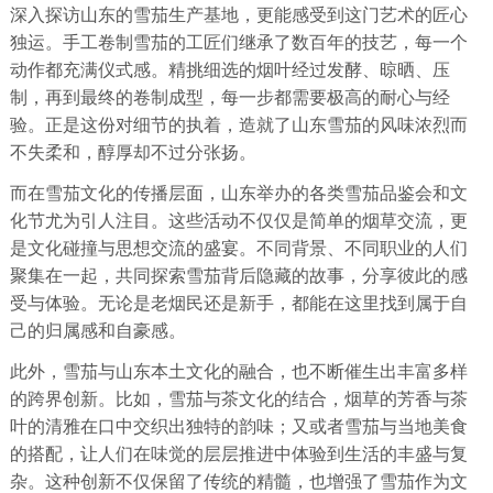
深入探访山东的雪茄生产基地，更能感受到这门艺术的匠心
独运。手工卷制雪茄的工匠们继承了数百年的技艺，每一个
动作都充满仪式感。精挑细选的烟叶经过发酵、晾晒、压
制，再到最终的卷制成型，每一步都需要极高的耐心与经
验。正是这份对细节的执着，造就了山东雪茄的风味浓烈而
不失柔和，醇厚却不过分张扬。
而在雪茄文化的传播层面，山东举办的各类雪茄品鉴会和文
化节尤为引人注目。这些活动不仅仅是简单的烟草交流，更
是文化碰撞与思想交流的盛宴。不同背景、不同职业的人们
聚集在一起，共同探索雪茄背后隐藏的故事，分享彼此的感
受与体验。无论是老烟民还是新手，都能在这里找到属于自
己的归属感和自豪感。
此外，雪茄与山东本土文化的融合，也不断催生出丰富多样
的跨界创新。比如，雪茄与茶文化的结合，烟草的芳香与茶
叶的清雅在口中交织出独特的韵味；又或者雪茄与当地美食
的搭配，让人们在味觉的层层推进中体验到生活的丰盛与复
杂。这种创新不仅保留了传统的精髓，也增强了雪茄作为文