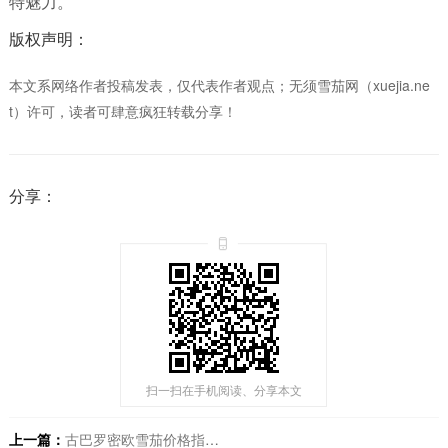
特魅力。
版权声明：
本文系网络作者投稿发表，仅代表作者观点；无须雪茄网（xuejia.ne
t）许可，读者可肆意疯狂转载分享！
分享：
扫一扫在手机阅读、分享本文
上一篇：
古巴罗密欧雪茄价格指南：如何聪明购买