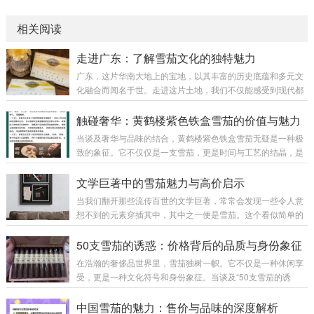
相关阅读
走进广东：了解雪茄文化的独特魅力
广东，这片华南大地上的宝地，以其丰富的历史底蕴和多元文
化融合而闻名于世。走进这片土地，我们不仅能感受到现代都
市的喧嚣和活力，更能窥见一种被时光沉淀的独特韵味——雪
茄文化。在这里，雪茄绝不仅仅是一支点燃的烟草卷，而是一
触碰奢华：黄鹤楼紫色铁盒雪茄的价值与魅力
种生活艺术、一种身份象征，更是一段跨越东西方的文化对
当谈及奢华与品味的结合，黄鹤楼紫色铁盒雪茄无疑是一种极
话。 雪茄，作为一种集合了历史、工艺与情感的产物，在广东
致的象征。它不仅仅是一支雪茄，更是时间与工艺的结晶，是
有着独特的发展路径。早在清末民初，粤港地区便因地处海上
一种身份的象征，更是一种精神的传递。回望其诞生的历史，
丝绸之路的重要节点，成为西方雪茄文化与中国本土习俗交织
我们可以从它独特的包装设计、精选的烟叶以及雕琢般的制作
文学巨著中的雪茄魅力与高价启示
的前沿阵地。由此，雪茄不只是奢侈品的代名词，更...
工艺中读出浓厚的文化底蕴和艺术价值。 黄鹤楼紫色铁盒雪茄
当我们翻开那些流传百世的文学巨著，常常会发现一些令人意
以其独特的色调命名，这种深邃的紫色不仅显得神秘且高贵，
想不到的元素穿插其中，其中之一便是雪茄。这个看似简单的
还富含东方文化中紫气东来的寓意。紫色铁盒，坚实而细腻，
小物件，却在作品里扮演了多重角色，象征着权力、奢华、自
既保障了雪茄的完美保存，又成为收藏爱好者炫耀身份的物质
我放纵，乃至生命的脆弱与时间的流逝。文学笔下的雪茄，不
50支雪茄的诱惑：价格背后的品质与身份象征
载体。盒身丝滑的触感配合金属光泽，犹如一件艺...
仅是一种嗜好和身份的象征，更是一种文化的符号，其背后所
在浩瀚的奢侈品世界里，雪茄独树一帜。它不仅是一种休闲享
透射的高价启示，引人深思。 雪茄作为一种历史悠久的奢侈
受，更是一种文化符号和身份象征。当谈及“50支雪茄的诱
品，早已超越了烟草本身的功能，成为了一种复杂情感的寄
惑”，这不仅仅关乎数量的累积，更深藏在价格背后的品质承诺
托。在福楼拜的《包法利夫人》中，雪茄简直是主人公内心矛
与社会地位的暗示。每一支雪茄，都仿佛一段时光的凝聚，细
中国雪茄的魅力：售价与品味的深度解析
盾的象征。埃玛在平庸生活的夹缝中寻求激情和刺激，...