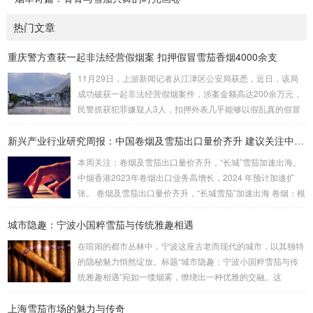
热门文章
重庆警方查获一起非法经营假烟案 扣押假冒雪茄香烟4000余支
11月29日，上游新闻记者从江津区公安局获悉，近日，该局
成功破获一起非法经营假烟案件，涉案金额高达200余万元，
民警抓获犯罪嫌疑人3人，扣押外表几乎能够以假乱真的假冒
雪茄香烟4000余支。警方在嫌疑人家中搜出大量假烟 据介
绍，江津区公安局东城派出所民警近日在工作中发现，石蟆镇
新兴产业行业研究周报：中国卷烟及雪茄出口量价齐升 建议关注中烟香港
居民刘某非法贩卖假烟。经过缜密侦查、深入分析，民警研判
本周关注：卷烟及雪茄出口量价齐升，“长城”雪茄加速出海。
出刘某的落脚点。9月19日晚，眼看抓捕时机成熟，江津警方
中烟香港2023年卷烟出口业务高增长，2024 年预计加速扩
联合区烟草专卖局将刘某抓获，当场扣押假冒某品牌雪茄假烟
张。 卷烟及雪茄出口量价齐升，“长城雪茄”加速出海 卷烟：根
26支。 据烟草专业人员表示，该批某...
据中国海关总署数据，2024 年1-2 月，中国卷烟（烟草制的
城市隐趣：宁波小国粹雪茄与传统雅趣相遇
卷烟）出口额为2178.3 万美元，同比增长33.5%，出口量为2
0.0 亿支，同比增加12.0%，平均出口价格比2023 年同期上升
在喧闹的都市丛林中，宁波这座古老而现代的城市，以其独特
19.2%，从9.14 美元/千支上升至10.89 美元/千支。 雪茄：根
的隐秘魅力悄然绽放。标题“城市隐趣：宁波小国粹雪茄与传
据中国海关总署数据，2023 年...
统雅趣相遇”宛如一缕烟雾，缭绕出一种优雅的交融。这
里，“小国粹雪茄”并非简单的烟草制品，而是宁波本土文化的
上海雪茄市场的魅力与传奇
微缩镜像，一种凝聚了匠心与传统的精致之物。它与古老的雅