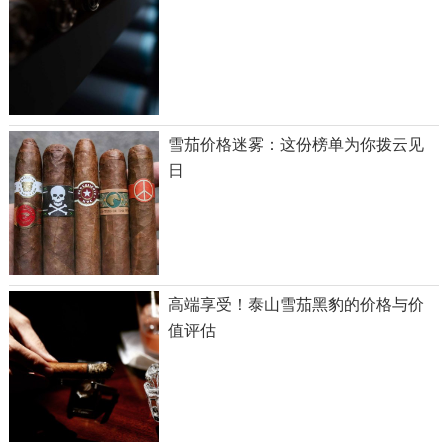
雪茄价格迷雾：这份榜单为你拨云见
日
高端享受！泰山雪茄黑豹的价格与价
值评估