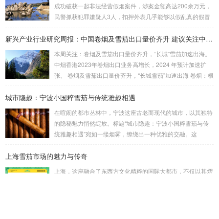
成功破获一起非法经营假烟案件，涉案金额高达200余万元，
民警抓获犯罪嫌疑人3人，扣押外表几乎能够以假乱真的假冒
雪茄香烟4000余支。警方在嫌疑人家中搜出大量假烟 据介
绍，江津区公安局东城派出所民警近日在工作中发现，石蟆镇
新兴产业行业研究周报：中国卷烟及雪茄出口量价齐升 建议关注中烟香港
居民刘某非法贩卖假烟。经过缜密侦查、深入分析，民警研判
本周关注：卷烟及雪茄出口量价齐升，“长城”雪茄加速出海。
出刘某的落脚点。9月19日晚，眼看抓捕时机成熟，江津警方
中烟香港2023年卷烟出口业务高增长，2024 年预计加速扩
联合区烟草专卖局将刘某抓获，当场扣押假冒某品牌雪茄假烟
张。 卷烟及雪茄出口量价齐升，“长城雪茄”加速出海 卷烟：根
26支。 据烟草专业人员表示，该批某...
据中国海关总署数据，2024 年1-2 月，中国卷烟（烟草制的
城市隐趣：宁波小国粹雪茄与传统雅趣相遇
卷烟）出口额为2178.3 万美元，同比增长33.5%，出口量为2
0.0 亿支，同比增加12.0%，平均出口价格比2023 年同期上升
在喧闹的都市丛林中，宁波这座古老而现代的城市，以其独特
19.2%，从9.14 美元/千支上升至10.89 美元/千支。 雪茄：根
的隐秘魅力悄然绽放。标题“城市隐趣：宁波小国粹雪茄与传
据中国海关总署数据，2023 年...
统雅趣相遇”宛如一缕烟雾，缭绕出一种优雅的交融。这
里，“小国粹雪茄”并非简单的烟草制品，而是宁波本土文化的
上海雪茄市场的魅力与传奇
微缩镜像，一种凝聚了匠心与传统的精致之物。它与古老的雅
趣——如茶道、书法的宁静——不期而遇，碰撞出意想不到的
上海，这座融合了东西方文化精粹的国际大都市，不仅以其熠
火花。想象一下，霓虹灯下，一位品味者手持雪茄，细品生
熠生辉的经济成就闻名于世，更因其独特的雪茄文化而备受瞩
活，这不仅仅是抽烟，而是对城市脉动的低语，对历史的致
目。谈及上海的雪茄市场，往往让人联想到的是那种历经岁月
敬。 宁波的小国粹雪茄，源于上世纪的匠人传承，其制作...
洗礼、蝉鸣与霓虹交织的夜晚，这里不仅是一场味觉的盛宴，
价格风云：从数据看王冠二号雪茄烟的价值变迁
更是一幅关于历史与现代、喧嚣与静谧交错的丰富画卷。 雪