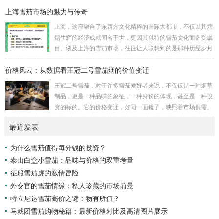
上海雪茄市场的魅力与传奇
微缩镜像，一种凝聚了匠心与传统的精致之物。它与古老的雅
趣——如茶道、书法的宁静——不期而遇，碰撞出意想不到的
上海，这座融合了东西方文化精粹的国际大都市，不仅以其熠
火花。想象一下，霓虹灯下，一位品味者手持雪茄，细品生
熠生辉的经济成就闻名于世，更因其独特的雪茄文化而备受瞩
活，这不仅仅是抽烟，而是对城市脉动的低语，对历史的致
目。谈及上海的雪茄市场，往往让人联想到的是那种历经岁月
敬。 宁波的小国粹雪茄，源于上世纪的匠人传承，其制作...
洗礼、蝉鸣与霓虹交织的夜晚，这里不仅是一场味觉的盛宴，
价格风云：从数据看王冠二号雪茄烟的价值变迁
更是一幅关于历史与现代、喧嚣与静谧交错的丰富画卷。 雪
茄，对于许多人而言，象征着一种高雅与品味的代名词。然
王冠二号雪茄，对于许多雪茄爱好者来说，不仅仅是一种烟草
而，在上海，这种传统符号被赋予了更多维度的意义。上海的
制品，更是一种品味的象征，一种身份的体现，甚至是一种投
雪茄市场不仅仅是商品的交换平台，它更像是一个社交的场
资的标的。它的价格变迁，如同一面镜子，映照着市场供需、
域，是精英人士心灵的栖息之地，是文化传承与创新的纽...
经济环境、品牌策略以及消费心理的复杂互动。要理解王冠二
最近发表
号雪茄价格风云背后的故事，我们需要深入数据，探寻其价值
变迁的脉络。 首先，我们必须认识到雪茄价格的影响因素是
为什么雪茄值得每分钱的投资？
多方面的。原材料成本是基础。优质烟叶的种植、采摘、发酵
泰山白盒小雪茄：品味与价格的双重考量
和醇化都需要耗费大量的人力物力，气候变化、病虫害等自然
因素也可能影响烟叶的产量和质量，进而影响雪茄的...
征服雪茄虎的激情冒险
外交官的雪茄情缘：私人珍藏的市场前景
特立尼达雪茄高价之谜：物有所值？
马戏团雪茄购物秘籍：最新价格对比及高清图片展示