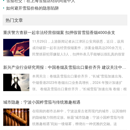
雪茄社交：在上海雪茄店结识同道中人
如何避开雪茄价格的隐形陷阱
热门文章
重庆警方查获一起非法经营假烟案 扣押假冒雪茄香烟4000余支
11月29日，上游新闻记者从江津区公安局获悉，近日，该局
成功破获一起非法经营假烟案件，涉案金额高达200余万元，
民警抓获犯罪嫌疑人3人，扣押外表几乎能够以假乱真的假冒
雪茄香烟4000余支。警方在嫌疑人家中搜出大量假烟 据介
绍，江津区公安局东城派出所民警近日在工作中发现，石蟆镇
新兴产业行业研究周报：中国卷烟及雪茄出口量价齐升 建议关注中烟香港
居民刘某非法贩卖假烟。经过缜密侦查、深入分析，民警研判
本周关注：卷烟及雪茄出口量价齐升，“长城”雪茄加速出海。
出刘某的落脚点。9月19日晚，眼看抓捕时机成熟，江津警方
中烟香港2023年卷烟出口业务高增长，2024 年预计加速扩
联合区烟草专卖局将刘某抓获，当场扣押假冒某品牌雪茄假烟
张。 卷烟及雪茄出口量价齐升，“长城雪茄”加速出海 卷烟：根
26支。 据烟草专业人员表示，该批某...
据中国海关总署数据，2024 年1-2 月，中国卷烟（烟草制的
城市隐趣：宁波小国粹雪茄与传统雅趣相遇
卷烟）出口额为2178.3 万美元，同比增长33.5%，出口量为2
0.0 亿支，同比增加12.0%，平均出口价格比2023 年同期上升
在喧闹的都市丛林中，宁波这座古老而现代的城市，以其独特
19.2%，从9.14 美元/千支上升至10.89 美元/千支。 雪茄：根
的隐秘魅力悄然绽放。标题“城市隐趣：宁波小国粹雪茄与传
据中国海关总署数据，2023 年...
统雅趣相遇”宛如一缕烟雾，缭绕出一种优雅的交融。这
里，“小国粹雪茄”并非简单的烟草制品，而是宁波本土文化的