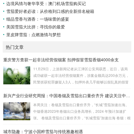
边境风情与奢华享受：澳门机场雪茄购买记
雪茄爱好者必读：从价格到口感的全新排名秘籍
细品雪香与酒香：一场味蕾的盛宴
美国雪茄大比拼：寻找你的最爱
里皮牌雪茄：点燃激情与梦想
热门文章
重庆警方查获一起非法经营假烟案 扣押假冒雪茄香烟4000余支
11月29日，上游新闻记者从江津区公安局获悉，近日，该局
成功破获一起非法经营假烟案件，涉案金额高达200余万元，
民警抓获犯罪嫌疑人3人，扣押外表几乎能够以假乱真的假冒
雪茄香烟4000余支。警方在嫌疑人家中搜出大量假烟 据介
绍，江津区公安局东城派出所民警近日在工作中发现，石蟆镇
新兴产业行业研究周报：中国卷烟及雪茄出口量价齐升 建议关注中烟香港
居民刘某非法贩卖假烟。经过缜密侦查、深入分析，民警研判
本周关注：卷烟及雪茄出口量价齐升，“长城”雪茄加速出海。
出刘某的落脚点。9月19日晚，眼看抓捕时机成熟，江津警方
中烟香港2023年卷烟出口业务高增长，2024 年预计加速扩
联合区烟草专卖局将刘某抓获，当场扣押假冒某品牌雪茄假烟
张。 卷烟及雪茄出口量价齐升，“长城雪茄”加速出海 卷烟：根
26支。 据烟草专业人员表示，该批某...
据中国海关总署数据，2024 年1-2 月，中国卷烟（烟草制的
城市隐趣：宁波小国粹雪茄与传统雅趣相遇
卷烟）出口额为2178.3 万美元，同比增长33.5%，出口量为2