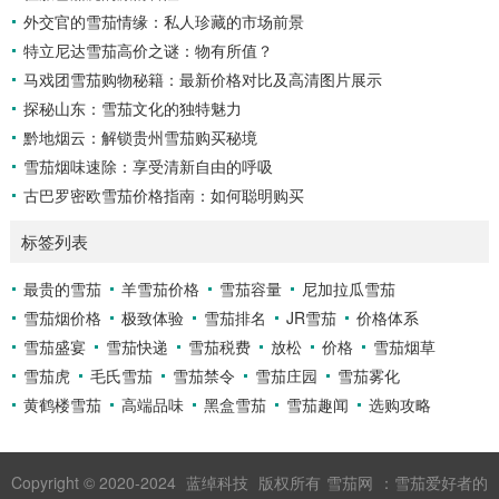
外交官的雪茄情缘：私人珍藏的市场前景
特立尼达雪茄高价之谜：物有所值？
马戏团雪茄购物秘籍：最新价格对比及高清图片展示
探秘山东：雪茄文化的独特魅力
黔地烟云：解锁贵州雪茄购买秘境
雪茄烟味速除：享受清新自由的呼吸
古巴罗密欧雪茄价格指南：如何聪明购买
标签列表
最贵的雪茄
羊雪茄价格
雪茄容量
尼加拉瓜雪茄
雪茄烟价格
极致体验
雪茄排名
JR雪茄
价格体系
雪茄盛宴
雪茄快递
雪茄税费
放松
价格
雪茄烟草
雪茄虎
毛氏雪茄
雪茄禁令
雪茄庄园
雪茄雾化
黄鹤楼雪茄
高端品味
黑盒雪茄
雪茄趣闻
选购攻略
Copyright © 2020-2024
蓝绰科技
版权所有
雪茄网
：雪茄爱好者的