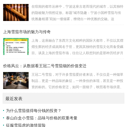
0.0 亿支，同比增加12.0%，平均出口价格比2023 年同期上升
在喧闹的都市丛林中，宁波这座古老而现代的城市，以其独特
19.2%，从9.14 美元/千支上升至10.89 美元/千支。 雪茄：根
的隐秘魅力悄然绽放。标题“城市隐趣：宁波小国粹雪茄与传
据中国海关总署数据，2023 年...
统雅趣相遇”宛如一缕烟雾，缭绕出一种优雅的交融。这
里，“小国粹雪茄”并非简单的烟草制品，而是宁波本土文化的
上海雪茄市场的魅力与传奇
微缩镜像，一种凝聚了匠心与传统的精致之物。它与古老的雅
趣——如茶道、书法的宁静——不期而遇，碰撞出意想不到的
上海，这座融合了东西方文化精粹的国际大都市，不仅以其熠
火花。想象一下，霓虹灯下，一位品味者手持雪茄，细品生
熠生辉的经济成就闻名于世，更因其独特的雪茄文化而备受瞩
活，这不仅仅是抽烟，而是对城市脉动的低语，对历史的致
目。谈及上海的雪茄市场，往往让人联想到的是那种历经岁月
敬。 宁波的小国粹雪茄，源于上世纪的匠人传承，其制作...
洗礼、蝉鸣与霓虹交织的夜晚，这里不仅是一场味觉的盛宴，
价格风云：从数据看王冠二号雪茄烟的价值变迁
更是一幅关于历史与现代、喧嚣与静谧交错的丰富画卷。 雪
茄，对于许多人而言，象征着一种高雅与品味的代名词。然
王冠二号雪茄，对于许多雪茄爱好者来说，不仅仅是一种烟草
而，在上海，这种传统符号被赋予了更多维度的意义。上海的
制品，更是一种品味的象征，一种身份的体现，甚至是一种投
雪茄市场不仅仅是商品的交换平台，它更像是一个社交的场
资的标的。它的价格变迁，如同一面镜子，映照着市场供需、
域，是精英人士心灵的栖息之地，是文化传承与创新的纽...
经济环境、品牌策略以及消费心理的复杂互动。要理解王冠二
最近发表
号雪茄价格风云背后的故事，我们需要深入数据，探寻其价值
变迁的脉络。 首先，我们必须认识到雪茄价格的影响因素是
为什么雪茄值得每分钱的投资？
多方面的。原材料成本是基础。优质烟叶的种植、采摘、发酵
泰山白盒小雪茄：品味与价格的双重考量
和醇化都需要耗费大量的人力物力，气候变化、病虫害等自然
因素也可能影响烟叶的产量和质量，进而影响雪茄的...
征服雪茄虎的激情冒险