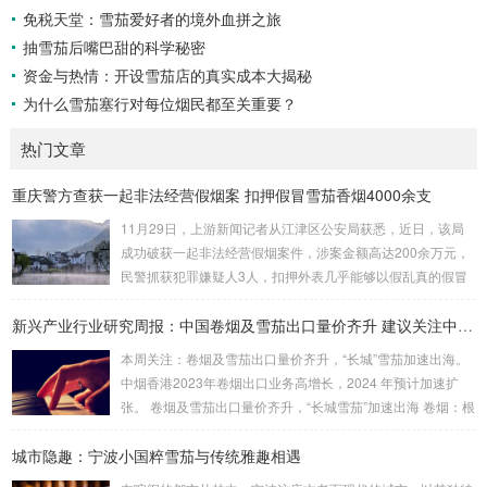
免税天堂：雪茄爱好者的境外血拼之旅
抽雪茄后嘴巴甜的科学秘密
资金与热情：开设雪茄店的真实成本大揭秘
为什么雪茄塞行对每位烟民都至关重要？
热门文章
重庆警方查获一起非法经营假烟案 扣押假冒雪茄香烟4000余支
11月29日，上游新闻记者从江津区公安局获悉，近日，该局
成功破获一起非法经营假烟案件，涉案金额高达200余万元，
民警抓获犯罪嫌疑人3人，扣押外表几乎能够以假乱真的假冒
雪茄香烟4000余支。警方在嫌疑人家中搜出大量假烟 据介
绍，江津区公安局东城派出所民警近日在工作中发现，石蟆镇
新兴产业行业研究周报：中国卷烟及雪茄出口量价齐升 建议关注中烟香港
居民刘某非法贩卖假烟。经过缜密侦查、深入分析，民警研判
本周关注：卷烟及雪茄出口量价齐升，“长城”雪茄加速出海。
出刘某的落脚点。9月19日晚，眼看抓捕时机成熟，江津警方
中烟香港2023年卷烟出口业务高增长，2024 年预计加速扩
联合区烟草专卖局将刘某抓获，当场扣押假冒某品牌雪茄假烟
张。 卷烟及雪茄出口量价齐升，“长城雪茄”加速出海 卷烟：根
26支。 据烟草专业人员表示，该批某...
据中国海关总署数据，2024 年1-2 月，中国卷烟（烟草制的
城市隐趣：宁波小国粹雪茄与传统雅趣相遇
卷烟）出口额为2178.3 万美元，同比增长33.5%，出口量为2
0.0 亿支，同比增加12.0%，平均出口价格比2023 年同期上升