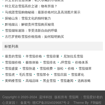
特立尼达雪茄高价之谜：物有所值？
马戏团雪茄购物秘籍：最新价格对比及高清图片展示
探秘山东：雪茄文化的独特魅力
黔地烟云：解锁贵州雪茄购买秘境
雪茄烟味速除：享受清新自由的呼吸
古巴罗密欧雪茄价格指南：如何聪明购买
标签列表
最贵的雪茄
羊雪茄价格
雪茄容量
尼加拉瓜雪茄
雪茄烟价格
极致体验
雪茄排名
JR雪茄
价格体系
雪茄盛宴
雪茄快递
雪茄税费
放松
价格
雪茄烟草
雪茄虎
毛氏雪茄
雪茄禁令
雪茄庄园
雪茄雾化
黄鹤楼雪茄
高端品味
黑盒雪茄
雪茄趣闻
选购攻略
Copyright © 2020-2024
蓝绰科技
版权所有
雪茄网
：雪茄爱好者的
心灵家园！ 备案号:
赣ICP备2024029687号-2
Theme By
FB编程