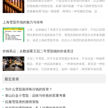
在喧闹的都市丛林中，宁波这座古老而现代的城市，以其独特
19.2%，从9.14 美元/千支上升至10.89 美元/千支。 雪茄：根
的隐秘魅力悄然绽放。标题“城市隐趣：宁波小国粹雪茄与传
据中国海关总署数据，2023 年...
统雅趣相遇”宛如一缕烟雾，缭绕出一种优雅的交融。这
里，“小国粹雪茄”并非简单的烟草制品，而是宁波本土文化的
上海雪茄市场的魅力与传奇
微缩镜像，一种凝聚了匠心与传统的精致之物。它与古老的雅
趣——如茶道、书法的宁静——不期而遇，碰撞出意想不到的
上海，这座融合了东西方文化精粹的国际大都市，不仅以其熠
火花。想象一下，霓虹灯下，一位品味者手持雪茄，细品生
熠生辉的经济成就闻名于世，更因其独特的雪茄文化而备受瞩
活，这不仅仅是抽烟，而是对城市脉动的低语，对历史的致
目。谈及上海的雪茄市场，往往让人联想到的是那种历经岁月
敬。 宁波的小国粹雪茄，源于上世纪的匠人传承，其制作...
洗礼、蝉鸣与霓虹交织的夜晚，这里不仅是一场味觉的盛宴，
价格风云：从数据看王冠二号雪茄烟的价值变迁
更是一幅关于历史与现代、喧嚣与静谧交错的丰富画卷。 雪
茄，对于许多人而言，象征着一种高雅与品味的代名词。然
王冠二号雪茄，对于许多雪茄爱好者来说，不仅仅是一种烟草
而，在上海，这种传统符号被赋予了更多维度的意义。上海的
制品，更是一种品味的象征，一种身份的体现，甚至是一种投
雪茄市场不仅仅是商品的交换平台，它更像是一个社交的场
资的标的。它的价格变迁，如同一面镜子，映照着市场供需、
域，是精英人士心灵的栖息之地，是文化传承与创新的纽...
经济环境、品牌策略以及消费心理的复杂互动。要理解王冠二
最近发表
号雪茄价格风云背后的故事，我们需要深入数据，探寻其价值
变迁的脉络。 首先，我们必须认识到雪茄价格的影响因素是
为什么雪茄值得每分钱的投资？
多方面的。原材料成本是基础。优质烟叶的种植、采摘、发酵
泰山白盒小雪茄：品味与价格的双重考量
和醇化都需要耗费大量的人力物力，气候变化、病虫害等自然
因素也可能影响烟叶的产量和质量，进而影响雪茄的...
征服雪茄虎的激情冒险
外交官的雪茄情缘：私人珍藏的市场前景