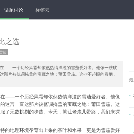
话题讨论
标签云
比之选
雪茄
在——一个历经风霜却依然热情洋溢的雪茄爱好者。他像一艘破
达那片被低调掩盖的宝藏之地：莆田雪茄。这些不起眼的卷烟，
最
.
存在——一个历经风霜却依然热情洋溢的雪茄爱好者。他像
绕的迷宫，直达那片被低调掩盖的宝藏之地：莆田雪茄。这
征服了无数挑剔的味蕾。今天，就让老炮儿带路，我们来探
独特的地理环境孕育出上乘的茶叶和水果，更是为雪茄爱好