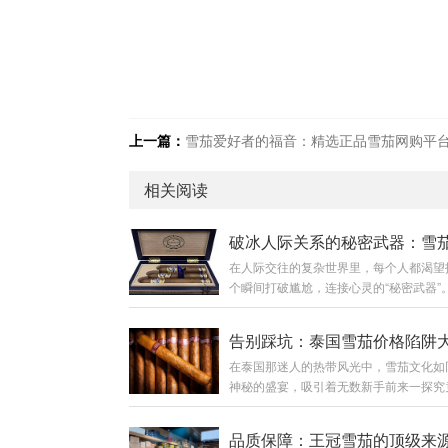
上一篇：
雪茄爱好者的福音：精选正品雪茄网购平
相关阅读
破冰人际关系的秘密武器：雪
在人际交往的复杂世界里，每个人都渴望
个瞬间打破尴尬，连接心灵的“秘密武器”
人靠幽默，有的人靠真诚，而如今，一种
充满趣味的文化符号——“雪茄兔梗”，悄
破冰的神奇法宝。这个看似荒诞、却又极
在泰国那迷人的热带风光中，雪茄文化如
意味的网络文化产物，究竟藏着怎样的微
神秘的盛宴，吸引着无数新手前来一探究
码？为什么它能在冷场中插上一抹笑意，
而，背后潜藏的价格陷阱却像隐秘的暗流
微妙的情感桥梁？让我们一起剖析这把在
可能将不经意的旅行者卷入其中。想象一
宫中散发独特光芒的“雪茄兔梗”。 “雪茄兔
品质保障：王冠雪茄的顶级来
手持一盒看似精致的泰国雪茄，幻想着那
象融合了看似矛盾的元素。兔子，象征温