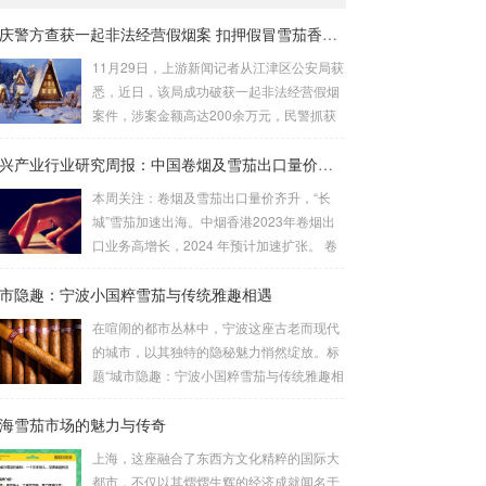
重庆警方查获一起非法经营假烟案 扣押假冒雪茄香烟4000余支
11月29日，上游新闻记者从江津区公安局获
悉，近日，该局成功破获一起非法经营假烟
案件，涉案金额高达200余万元，民警抓获
犯罪嫌疑人3人，扣押外表几乎能够以假乱
真的假冒雪茄香烟4000余支。警方在嫌疑人
新兴产业行业研究周报：中国卷烟及雪茄出口量价齐升 建议关注中烟香港
家中搜出大量假烟 据介绍，江津区公安局
本周关注：卷烟及雪茄出口量价齐升，“长
东城派出所民警近日在工作中发现，石蟆镇
城”雪茄加速出海。中烟香港2023年卷烟出
居民刘某非法贩卖假烟。经过缜密侦查、深
口业务高增长，2024 年预计加速扩张。 卷
入分析，民警研判出刘某的落脚点。9月19
烟及雪茄出口量价齐升，“长城雪茄”加速出
日晚，眼看抓捕时机成熟，江津警方联合区
市隐趣：宁波小国粹雪茄与传统雅趣相遇
海 卷烟：根据中国海关总署数据，2024 年
烟草专卖局将刘某抓获，当场扣押假冒某品
1-2 月，中国卷烟（烟草制的卷烟）出口额
在喧闹的都市丛林中，宁波这座古老而现代
牌雪茄假烟26支。 据烟草专业人员表示，
为2178.3 万美元，同比增长33.5%，出口量
的城市，以其独特的隐秘魅力悄然绽放。标
该批某...
为20.0 亿支，同比增加12.0%，平均出口价
题“城市隐趣：宁波小国粹雪茄与传统雅趣相
格比2023 年同期上升19.2%，从9.14 美元/
遇”宛如一缕烟雾，缭绕出一种优雅的交融。
千支上升至10.89 美元/千支。 雪茄：根据中
海雪茄市场的魅力与传奇
这里，“小国粹雪茄”并非简单的烟草制品，
国海关总署数据，2023 年...
而是宁波本土文化的微缩镜像，一种凝聚了
上海，这座融合了东西方文化精粹的国际大
匠心与传统的精致之物。它与古老的雅趣
都市，不仅以其熠熠生辉的经济成就闻名于