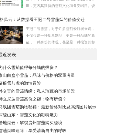
——如茶道、书法的宁静——不期而遇，碰
世，更因其独特的雪茄文化而备受瞩目。谈
撞出意想不到的火花。想象一下，霓虹灯
及上海的雪茄市场，往往让人联想到的是那
下，一位品味者手持雪茄，细品生活，这不
格风云：从数据看王冠二号雪茄烟的价值变迁
种历经岁月洗礼、蝉鸣与霓虹交织的夜晚，
仅仅是抽烟，而是对城市脉动的低语，对历
这里不仅是一场味觉的盛宴，更是一幅关于
王冠二号雪茄，对于许多雪茄爱好者来说，
史的致敬。 宁波的小国粹雪茄，源于上世纪
历史与现代、喧嚣与静谧交错的丰富画卷。
不仅仅是一种烟草制品，更是一种品味的象
的匠人传承，其制作...
雪茄，对于许多人而言，象征着一种高雅与
征，一种身份的体现，甚至是一种投资的标
品味的代名词。然而，在上海，这种传统符
的。它的价格变迁，如同一面镜子，映照着
号被赋予了更多维度的意义。上海的雪茄市
最近发表
市场供需、经济环境、品牌策略以及消费心
场不仅仅是商品的交换平台，它更像是一个
理的复杂互动。要理解王冠二号雪茄价格风
社交的场域，是精英人士心灵的栖息之地，
为什么雪茄值得每分钱的投资？
云背后的故事，我们需要深入数据，探寻其
是文化传承与创新的纽...
泰山白盒小雪茄：品味与价格的双重考量
价值变迁的脉络。 首先，我们必须认识到雪
茄价格的影响因素是多方面的。原材料成本
征服雪茄虎的激情冒险
是基础。优质烟叶的种植、采摘、发酵和醇
外交官的雪茄情缘：私人珍藏的市场前景
化都需要耗费大量的人力物力，气候变化、
特立尼达雪茄高价之谜：物有所值？
病虫害等自然因素也可能影响烟叶的产量和
马戏团雪茄购物秘籍：最新价格对比及高清图片展示
质量，进而影响雪茄的...
探秘山东：雪茄文化的独特魅力
黔地烟云：解锁贵州雪茄购买秘境
雪茄烟味速除：享受清新自由的呼吸