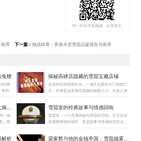
扫一扫在手机阅读、分享本文
台推荐
下一篇：
挑战味蕾：香港水货雪茄品鉴报告与推荐
茄兔梗
揭秘高碑店隐藏的雪茄宝藏店铺
找到那
在高碑店的喧闹街头，一扇不起眼的木门悄然伫
。有的
立，仿佛是这座城市隐藏的秘密入口。许多人匆
奇特又
匆走过，却很少有人知道，门后藏着一个关于雪
然成为
茄的奇妙世界。这家店铺宛如一颗璀璨的宝藏，
告别踩坑：泰国雪茄价格陷阱大揭秘，新手必看防骗指南
雪茄室的经典故事与情感回响
富象征
等待着有心人去发掘。它的存在，不仅是烟草文
同一场
雪茄室，一个充满神秘与诱惑的空间，它不仅仅
妙密
化的传承，更是时光的凝固体，每一根雪茄都诉
竟。然
是烟雾缭绕的场所，更是故事与情感的交织点。
搭建起
说着一段故事。 回溯历史，高碑店曾是商贾云集
，随时
在那里，时光仿佛凝固，人们卸下伪装，在古巴
人际迷
的繁华之地，丝绸之路的余晖在这里留下了深深
下，您
雪茄醇厚的香气中，坦诚相待，诉说着各自的人
”的形
的印记。几十年间，这家雪茄店铺悄无声息地运
源解析
梁家辉与他的金钱帝国：雪茄烟雾中的商战风云
醇厚的
生。 初入雪茄室，仿佛步入了一个时光隧道。厚
顺与敏
营着，像一位低调的守护者。店主老张，一位白