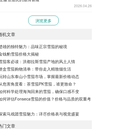
2026.04.26
浏览更多
随机文章
楚雄的独特魅力：品味正宗雪茄的秘境
金钱豹雪茄价格大揭秘
雪茄客必读：洪都拉斯雪茄产地的风土人情
整盒雪茄购物清单：带你走入精致烟生活
玩转山东泰山小雪茄市场，掌握最新价格动态
从危害角度看：茶雪茄PK雪茄，谁更致命？
如何科学处理海淘回来的雪茄，确保口感不变
如何评估Fonseca雪茄的价值？价格与品质的双重考
探索马戏团雪茄魅力：详尽价格表与视觉盛宴
热门文章