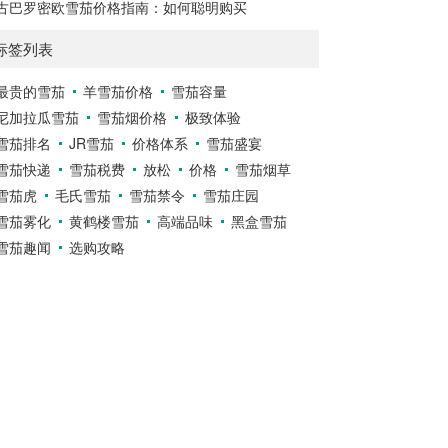
古巴罗密欧雪茄价格指南：如何聪明购买
标签列表
最贵的雪茄
羊雪茄价格
雪茄容量
尼加拉瓜雪茄
雪茄烟价格
极致体验
雪茄排名
JR雪茄
价格体系
雪茄盛宴
雪茄快递
雪茄税费
放松
价格
雪茄烟草
雪茄虎
毛氏雪茄
雪茄禁令
雪茄庄园
雪茄雾化
黄鹤楼雪茄
高端品味
黑盒雪茄
雪茄趣闻
选购攻略