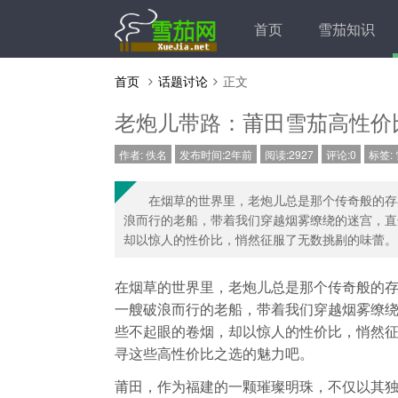
首页
雪茄知识
首页
话题讨论
正文
老炮儿带路：莆田雪茄高性价
作者:
佚名
发布时间:2年前
阅读:2927
评论:0
标签:
在烟草的世界里，老炮儿总是那个传奇般的存
浪而行的老船，带着我们穿越烟雾缭绕的迷宫，直
却以惊人的性价比，悄然征服了无数挑剔的味蕾。..
在烟草的世界里，老炮儿总是那个传奇般的
一艘破浪而行的老船，带着我们穿越烟雾缭
些不起眼的卷烟，却以惊人的性价比，悄然
寻这些高性价比之选的魅力吧。
莆田，作为福建的一颗璀璨明珠，不仅以其