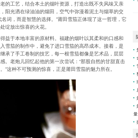
古老的工艺，结合本土的烟叶资源，打造出既不失风味又亲
上，阳光洒在绿油油的烟田，空气中弥漫着泥土与烟草的交
代名词，而是智慧的选择。”莆田雪茄正体现了这一哲理，它
微处绽放出惊喜的火花。
，得益于本地丰富的原材料。福建的烟叶以其柔和的口感和
融入雪茄的制作中，避免了进口雪茄的高昂成本。接着，是
里继承了手工卷制的技艺，每一根雪茄都像是艺术品，层层
感。老炮儿回忆起他的第一次尝试：“那股自然的甘甜直击
。”这种不可预测的惊喜，正是莆田雪茄的魅力所在。
量