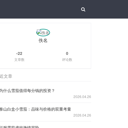
佚名
-22
0
文章数
评论数
近文章
为什么雪茄值得每分钱的投资？
2026.04.26
泰山白盒小雪茄：品味与价格的双重考量
2026.04.26
征服雪茄虎的激情冒险