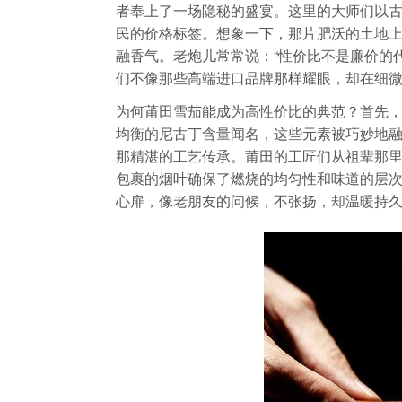
者奉上了一场隐秘的盛宴。这里的大师们以
民的价格标签。想象一下，那片肥沃的土地
融香气。老炮儿常常说：“性价比不是廉价的
们不像那些高端进口品牌那样耀眼，却在细
为何莆田雪茄能成为高性价比的典范？首先
均衡的尼古丁含量闻名，这些元素被巧妙地
那精湛的工艺传承。莆田的工匠们从祖辈那
包裹的烟叶确保了燃烧的均匀性和味道的层次
心扉，像老朋友的问候，不张扬，却温暖持久