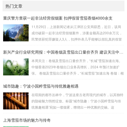
热门文章
重庆警方查获一起非法经营假烟案 扣押假冒雪茄香烟4000余支
11月29日，上游新闻记者从江津区公安局获悉，近日，该局
成功破获一起非法经营假烟案件，涉案金额高达200余万元，
民警抓获犯罪嫌疑人3人，扣押外表几乎能够以假乱真的假冒
雪茄香烟4000余支。警方在嫌疑人家中搜出大量假烟 据介
绍，江津区公安局东城派出所民警近日在工作中发现，石蟆镇
新兴产业行业研究周报：中国卷烟及雪茄出口量价齐升 建议关注中烟香港
居民刘某非法贩卖假烟。经过缜密侦查、深入分析，民警研判
本周关注：卷烟及雪茄出口量价齐升，“长城”雪茄加速出海。
出刘某的落脚点。9月19日晚，眼看抓捕时机成熟，江津警方
中烟香港2023年卷烟出口业务高增长，2024 年预计加速扩
联合区烟草专卖局将刘某抓获，当场扣押假冒某品牌雪茄假烟
张。 卷烟及雪茄出口量价齐升，“长城雪茄”加速出海 卷烟：根
26支。 据烟草专业人员表示，该批某...
据中国海关总署数据，2024 年1-2 月，中国卷烟（烟草制的
城市隐趣：宁波小国粹雪茄与传统雅趣相遇
卷烟）出口额为2178.3 万美元，同比增长33.5%，出口量为2
0.0 亿支，同比增加12.0%，平均出口价格比2023 年同期上升
在喧闹的都市丛林中，宁波这座古老而现代的城市，以其独特
19.2%，从9.14 美元/千支上升至10.89 美元/千支。 雪茄：根
的隐秘魅力悄然绽放。标题“城市隐趣：宁波小国粹雪茄与传
据中国海关总署数据，2023 年...
统雅趣相遇”宛如一缕烟雾，缭绕出一种优雅的交融。这
里，“小国粹雪茄”并非简单的烟草制品，而是宁波本土文化的
上海雪茄市场的魅力与传奇
微缩镜像，一种凝聚了匠心与传统的精致之物。它与古老的雅
趣——如茶道、书法的宁静——不期而遇，碰撞出意想不到的