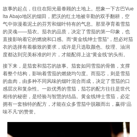
故事的起点，往往在阳光最眷顾的土地上。想象一下古巴Vue
lta Abajo地区的烟田，肥沃的红土地被辛勤的双手翻耕，空
气中弥漫着泥土的芬芳和烟叶特有的气息。那里孕育着雪茄
的灵魂——茄衣。茄衣的品质，决定了雪茄的第一印象，也
直接影响着它的燃烧和口感。而“黄金线绅士雪茄”，想必对茄
衣的选择有着极致的要求，或许是只选取颜色、纹理、油润
度都达到完美标准的叶片，才能配得上这“黄金线”的头衔。
接下来，是茄套和茄芯的故事。茄套如同雪茄的骨骼，支撑
着整个结构，影响着雪茄的燃烧均匀度。而茄芯，则是雪茄
的血肉，由多种不同风味的烟叶混合而成，决定了雪茄的口
感层次和复杂性。一款优秀的雪茄，茄芯的配方往往是世代
相传的秘密，是经验与智慧的结晶。黄金线绅士雪茄，必定
拥有一套独特的配方，才能在众多雪茄中脱颖而出，赢得“品
味不凡”的赞誉。