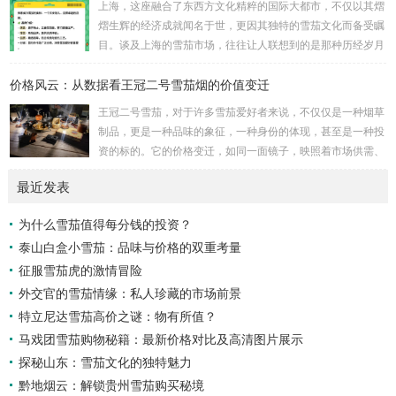
上海，这座融合了东西方文化精粹的国际大都市，不仅以其熠
火花。想象一下，霓虹灯下，一位品味者手持雪茄，细品生
熠生辉的经济成就闻名于世，更因其独特的雪茄文化而备受瞩
活，这不仅仅是抽烟，而是对城市脉动的低语，对历史的致
目。谈及上海的雪茄市场，往往让人联想到的是那种历经岁月
敬。 宁波的小国粹雪茄，源于上世纪的匠人传承，其制作...
洗礼、蝉鸣与霓虹交织的夜晚，这里不仅是一场味觉的盛宴，
价格风云：从数据看王冠二号雪茄烟的价值变迁
更是一幅关于历史与现代、喧嚣与静谧交错的丰富画卷。 雪
茄，对于许多人而言，象征着一种高雅与品味的代名词。然
王冠二号雪茄，对于许多雪茄爱好者来说，不仅仅是一种烟草
而，在上海，这种传统符号被赋予了更多维度的意义。上海的
制品，更是一种品味的象征，一种身份的体现，甚至是一种投
雪茄市场不仅仅是商品的交换平台，它更像是一个社交的场
资的标的。它的价格变迁，如同一面镜子，映照着市场供需、
域，是精英人士心灵的栖息之地，是文化传承与创新的纽...
经济环境、品牌策略以及消费心理的复杂互动。要理解王冠二
最近发表
号雪茄价格风云背后的故事，我们需要深入数据，探寻其价值
变迁的脉络。 首先，我们必须认识到雪茄价格的影响因素是
为什么雪茄值得每分钱的投资？
多方面的。原材料成本是基础。优质烟叶的种植、采摘、发酵
泰山白盒小雪茄：品味与价格的双重考量
和醇化都需要耗费大量的人力物力，气候变化、病虫害等自然
因素也可能影响烟叶的产量和质量，进而影响雪茄的...
征服雪茄虎的激情冒险
外交官的雪茄情缘：私人珍藏的市场前景
特立尼达雪茄高价之谜：物有所值？
马戏团雪茄购物秘籍：最新价格对比及高清图片展示
探秘山东：雪茄文化的独特魅力
黔地烟云：解锁贵州雪茄购买秘境