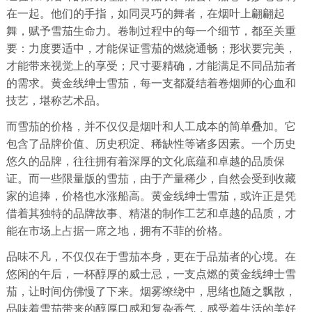
在一起。他们的手指，如同灵巧的舞者，在烟叶上翩翩起
舞，赋予雪茄生命力。卷制过程中的每一个细节，都至关重
要：力度要适中，才能保证雪茄的燃烧通畅；形状要完美，
才能带来视觉上的享受；尺寸要精确，才能满足不同品茄者
的需求。黄金线绅士雪茄，每一支都凝结着卷烟师的心血和
技艺，堪称艺术品。
而雪茄的价格，并不仅仅是烟叶和人工成本的简单叠加。它
包含了品牌价值、历史积淀、稀缺性等诸多因素。一个历史
悠久的品牌，往往拥有着深厚的文化底蕴和卓越的品质保
证。而一些限量版的雪茄，由于产量稀少，自然会受到收藏
家的追捧，价格也水涨船高。黄金线绅士雪茄，或许正是凭
借着其独特的品牌故事、精湛的制作工艺和卓越的品质，才
能在市场上占据一席之地，拥有不菲的价格。
品味不凡，不仅仅在于雪茄本身，更在于品茄者的心境。在
悠闲的午后，一杯醇厚的威士忌，一支点燃的黄金线绅士雪
茄，让时间仿佛慢了下来。烟雾缭绕中，思绪也随之飘散，
品味着雪茄带来的醇厚口感和复杂香气，感受着生活的美好